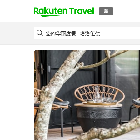
新
t
概况
客房及住宿套餐
评论
设施
o
p
P
a
g
e
_
s
e
a
r
c
h