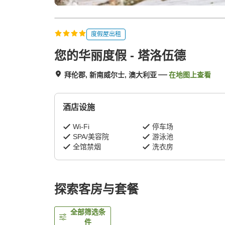
度假屋出租
您的华丽度假 - 塔洛伍德
拜伦郡, 新南威尔士, 澳大利亚
在地图上查看
酒店设施
Wi-Fi
停车场
SPA/美容院
游泳池
全馆禁烟
洗衣房
探索客房与套餐
全部筛选条
件