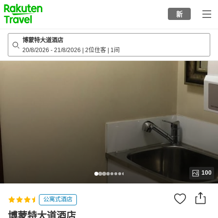
to
新
top
page
博蒙特大道酒店
20/8/2026
-
21/8/2026
|
2位住客
|
1间
100
公寓式酒店
博蒙特大道酒店