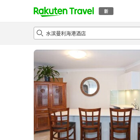
新
t
概况
客房及住宿套餐
评论
设施
o
p
P
a
g
e
_
s
e
a
r
c
h