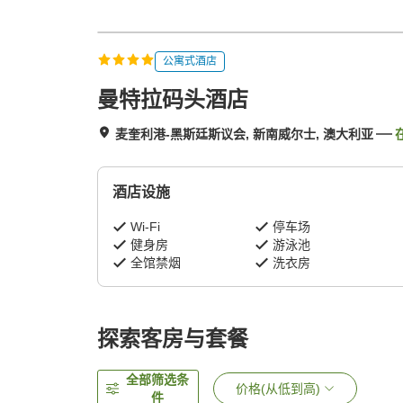
公寓式酒店
曼特拉码头酒店
麦奎利港-黑斯廷斯议会, 新南威尔士, 澳大利亚
酒店设施
Wi-Fi
停车场
健身房
游泳池
全馆禁烟
洗衣房
探索客房与套餐
全部筛选条
价格(从低到高)
件