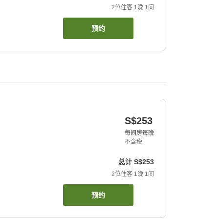
2
位住客
1
晚
1
间
预约
S$253
每间房每晚
不含税
总计
S$253
2
位住客
1
晚
1
间
预约