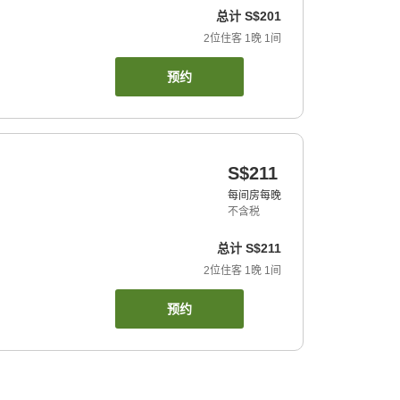
总计
S$201
2
位住客
1
晚
1
间
预约
S$211
每间房每晚
不含税
总计
S$211
2
位住客
1
晚
1
间
预约