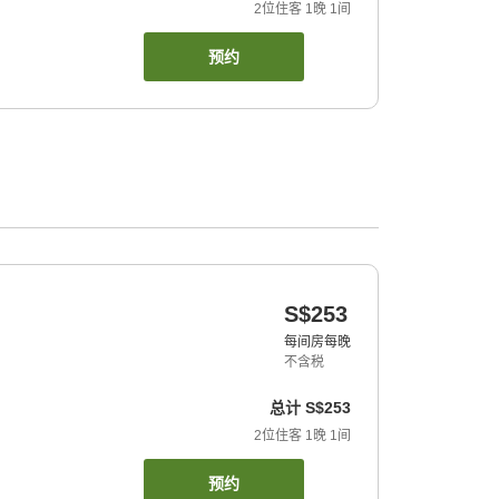
2
位住客
1
晚
1
间
预约
S$253
每间房每晚
不含税
总计
S$253
2
位住客
1
晚
1
间
预约