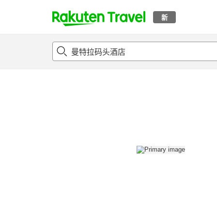
新
t
概况
客房及住宿套餐
评论
设施
o
p
P
a
g
e
_
s
e
a
r
c
h