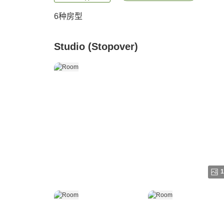
6
种房型
Studio (Stopover)
1