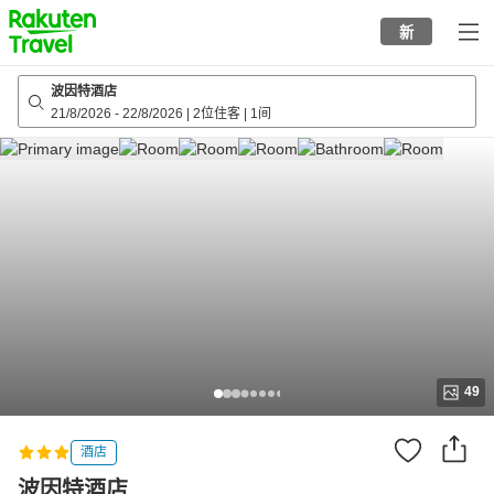
to
新
top
page
波因特酒店
21/8/2026
-
22/8/2026
|
2位住客
|
1间
49
酒店
波因特酒店