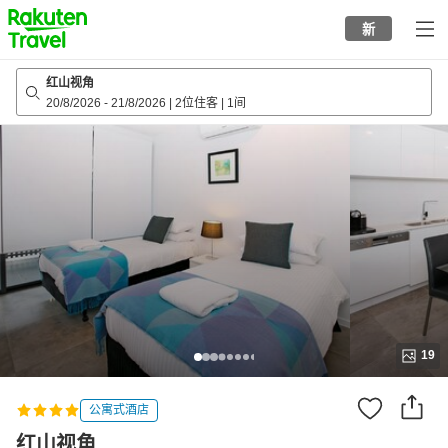
to
新
top
page
红山视角
20/8/2026
-
21/8/2026
|
2位住客
|
1间
19
公寓式酒店
红山视角