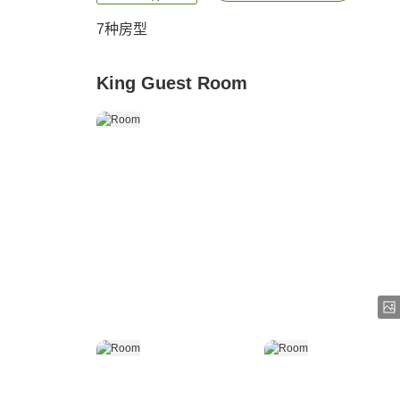
7
种房型
King Guest Room