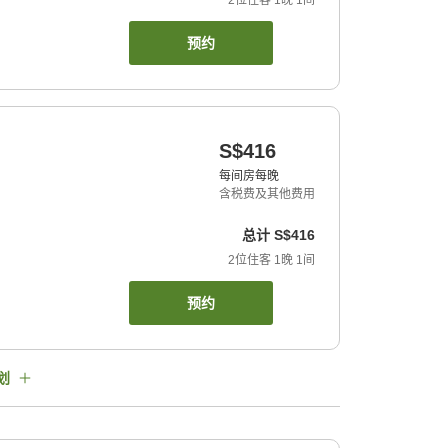
2
位住客
1
晚
1
间
预约
S$416
每间房每晚
含税费及其他费用
总计
S$416
2
位住客
1
晚
1
间
预约
划