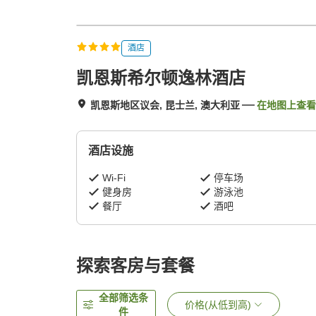
酒店
凯恩斯希尔顿逸林酒店
凯恩斯地区议会, 昆士兰, 澳大利亚
在地图上查看
酒店设施
Wi-Fi
停车场
健身房
游泳池
餐厅
酒吧
探索客房与套餐
全部筛选条
价格(从低到高)
件