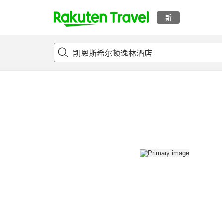
新
t
概况
客房及住宿套餐
评论
设施
o
p
P
a
g
e
_
s
e
a
r
c
h