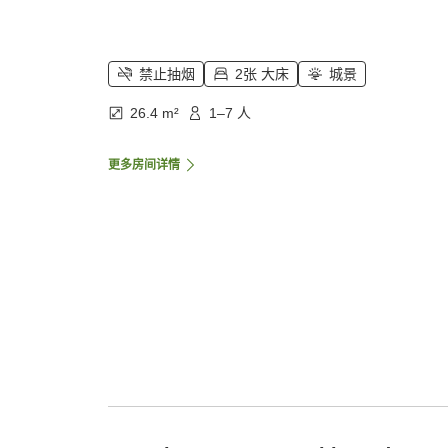
禁止抽烟
2张 大床
城景
26.4 m²
1–7 人
更多房间详情