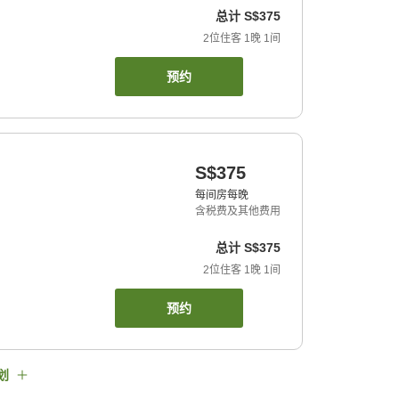
总计
S$375
2
位住客
1
晚
1
间
预约
S$375
每间房每晚
含税费及其他费用
总计
S$375
2
位住客
1
晚
1
间
预约
划