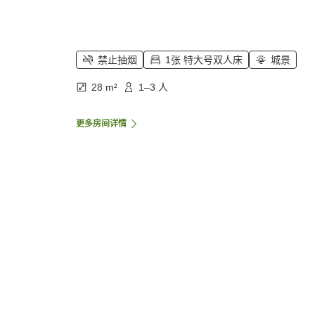
禁止抽烟
1张 特大号双人床
城景
28 m²
1–3 人
更多房间详情