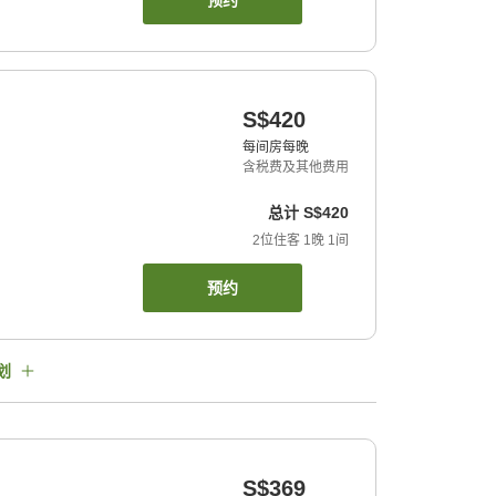
预约
S$420
每间房每晚
含税费及其他费用
总计
S$420
2
位住客
1
晚
1
间
预约
划
S$369