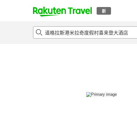
新
t
概况
客房及住宿套餐
评论
设施
o
p
P
a
g
e
_
s
e
a
r
c
h