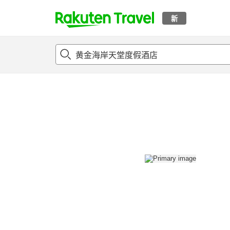
新
t
概况
客房及住宿套餐
评论
设施
o
p
P
a
g
e
_
s
e
a
r
c
h