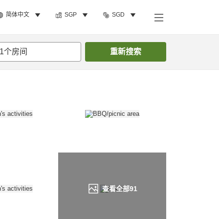
简体中文
SGP
SGD
搜索客房
1
个房间
重新搜索
查看全部
91