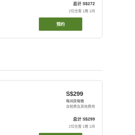
总计
S$272
2
位住客
1
晚
1
间
预约
S$299
每间房每晚
含税费及其他费用
总计
S$299
2
位住客
1
晚
1
间