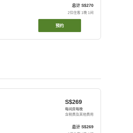
总计
S$270
2
位住客
1
晚
1
间
预约
S$269
每间房每晚
含税费及其他费用
总计
S$269