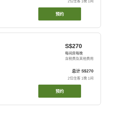
2
位住客
1
晚
1
间
预约
S$270
每间房每晚
含税费及其他费用
总计
S$270
2
位住客
1
晚
1
间
预约