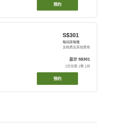
预约
S$301
每间房每晚
含税费及其他费用
总计
S$301
2
位住客
1
晚
1
间
预约