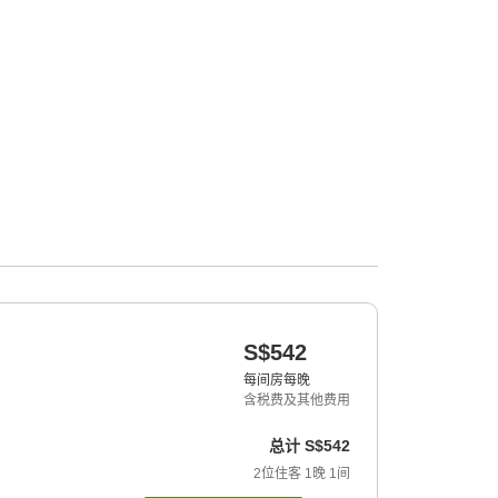
S$542
每间房每晚
含税费及其他费用
总计
S$542
2
位住客
1
晚
1
间