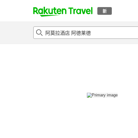
新
t
概况
客房及住宿套餐
评论
设施
o
p
P
a
g
e
_
s
e
a
r
c
h