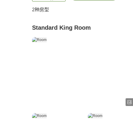
2
种房型
Standard King Room