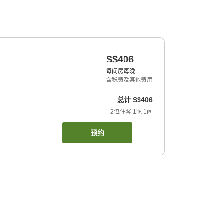
S$406
每间房每晚
含税费及其他费用
总计
S$406
2
位住客
1
晚
1
间
预约