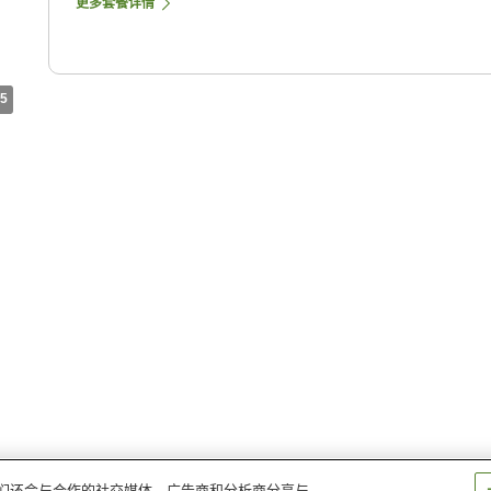
更多套餐详情
5
。我们还会与合作的社交媒体、广告商和分析商分享与