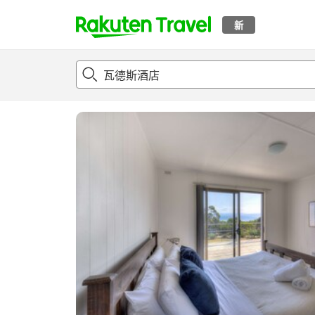
新
t
概况
客房及住宿套餐
评论
设施
o
p
P
a
g
e
_
s
e
a
r
c
h