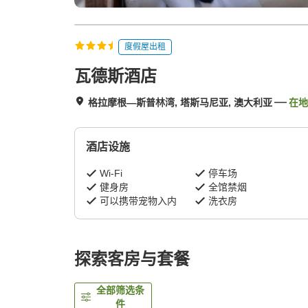
度假屋出租
瓦德斯酒店
格拉摩根—斯普林湾, 塔斯马尼亚, 澳大利亚
在地
酒店设施
Wi-Fi
停车场
健身房
全馆禁烟
可以携带宠物入内
洗衣房
探索客房与套餐
全部筛选条
件