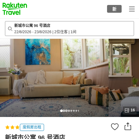
to
新
top
page
新城市公寓 96 号酒店
22/8/2026
-
23/8/2026
|
2位住客
|
1间
16
度假屋出租
新城市公寓 96 号酒店