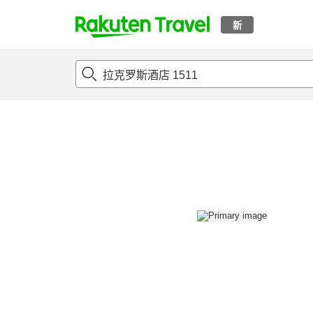
新
t
概况
客房及住宿套餐
评论
设施
o
p
P
a
g
e
_
s
e
a
r
c
h