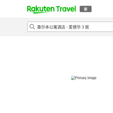
新
t
概况
客房及住宿套餐
评论
设施
o
p
P
a
g
e
_
s
e
a
r
c
h