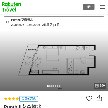
to
新
top
page
Punthill艾森顿北
22/8/2026
-
23/8/2026
|
2位住客
|
1间
100
公寓式酒店
Punthill艾森顿北