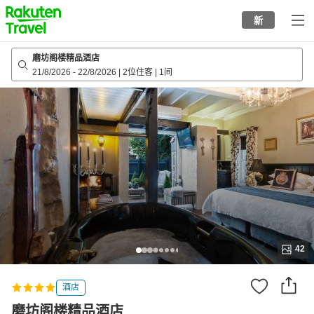
to
新
top
page
磨坊阁楼精品酒店
21/8/2026
-
22/8/2026
|
2位住客
|
1间
42
酒店
磨坊阁楼精品酒店