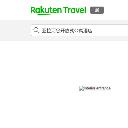
新
t
概况
客房及住宿套餐
评论
设施
o
p
P
a
g
e
_
s
e
a
r
c
h