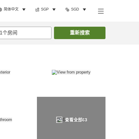
简体中文
SGP
SGD
搜索客房
1
个房间
重新搜索
查看全部
63