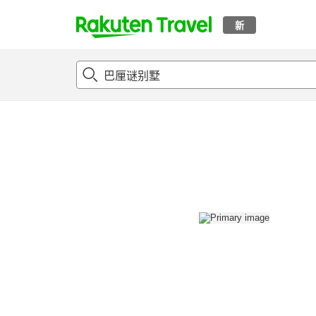
新
t
概况
客房及住宿套餐
评论
设施
o
p
P
a
g
e
_
s
e
a
r
c
h