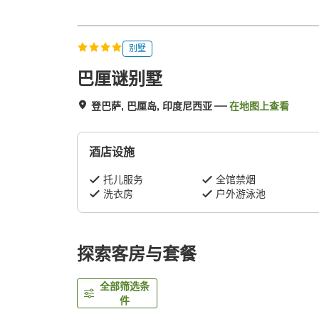
别墅
巴厘谜别墅
登巴萨, 巴厘岛, 印度尼西亚
在地图上查看
酒店设施
托儿服务
全馆禁烟
洗衣房
户外游泳池
探索客房与套餐
全部筛选条
件