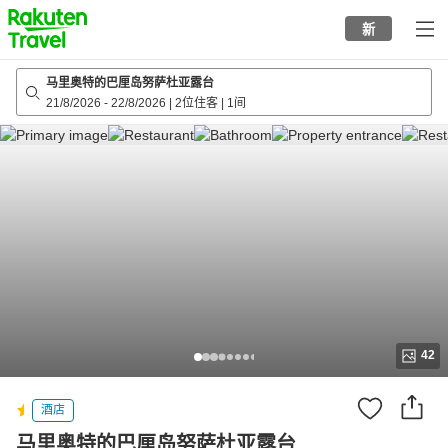
to
新
top
page
马里奥特的巴厘岛努萨杜亚露台
21/8/2026
-
22/8/2026
|
2位住客
|
1间
42
酒店
马里奥特的巴厘岛努萨杜亚露台