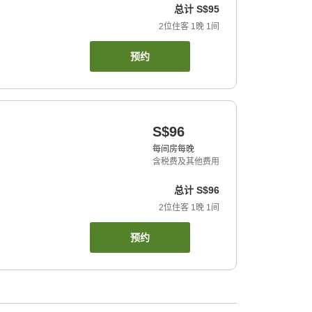
总计
S$95
2
位住客
1
晚
1
间
预约
S$96
每间房每晚
含税费及其他费用
总计
S$96
2
位住客
1
晚
1
间
预约