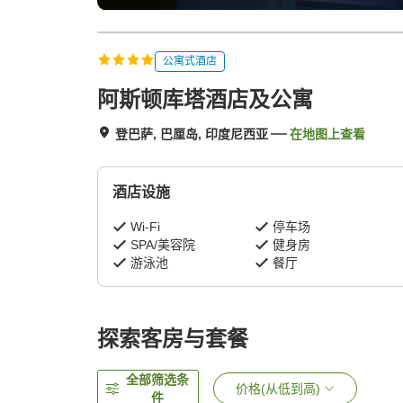
公寓式酒店
阿斯顿库塔酒店及公寓
登巴萨, 巴厘岛, 印度尼西亚
在地图上查看
酒店设施
Wi-Fi
停车场
SPA/美容院
健身房
游泳池
餐厅
探索客房与套餐
全部筛选条
价格(从低到高)
件