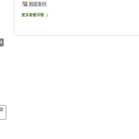
到店支付
更多套餐详情
4
1张