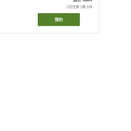
2
位住客
1
晚
1
间
预约