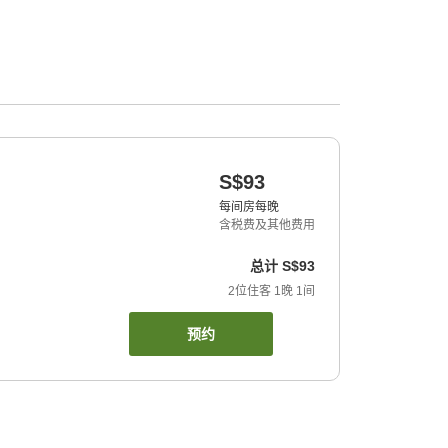
S$93
每间房每晚
含税费及其他费用
总计
S$93
2
位住客
1
晚
1
间
预约