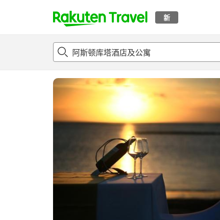
新
t
概况
客房及住宿套餐
评论
设施
o
p
P
a
g
e
_
s
e
a
r
c
h