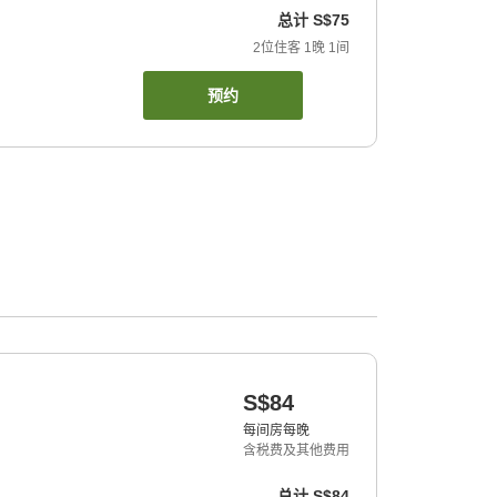
总计
S$75
2
位住客
1
晚
1
间
预约
S$84
每间房每晚
含税费及其他费用
总计
S$84