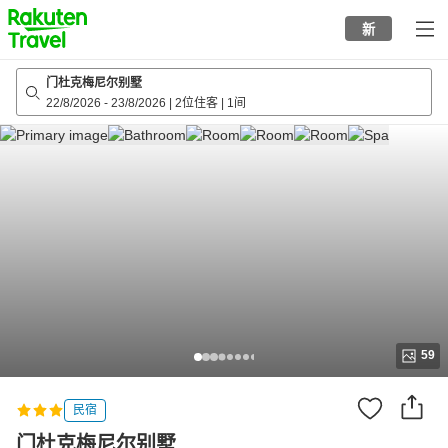
to
新
top
page
门杜克梅尼尔别墅
22/8/2026
-
23/8/2026
|
2位住客
|
1间
59
民宿
门杜克梅尼尔别墅