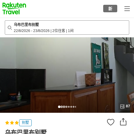
to
新
top
page
乌布巴里布别墅
22/8/2026
-
23/8/2026
|
2位住客
|
1间
87
别墅
乌布巴里布别墅