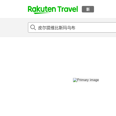
新
t
概况
客房及住宿套餐
评论
设施
o
p
P
a
g
e
_
s
e
a
r
c
h