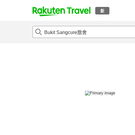
新
t
概况
客房及住宿套餐
评论
设施
o
p
P
a
g
e
_
s
e
a
r
c
h