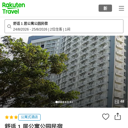
to
新
top
page
舒适 1 居公寓公园民宿
24/8/2026
-
25/8/2026
|
2位住客
|
1间
48
公寓式酒店
舒适 1 居公寓公园民宿