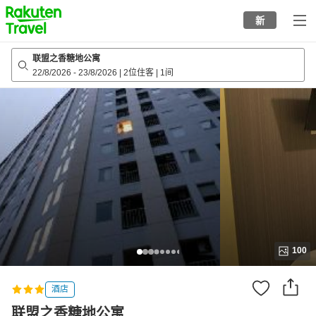
to
新
top
page
联盟之香糖地公寓
22/8/2026
-
23/8/2026
|
2位住客
|
1间
100
酒店
联盟之香糖地公寓