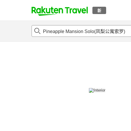
新
t
概况
客房及住宿套餐
评论
设施
o
p
P
a
g
e
_
s
e
a
r
c
h