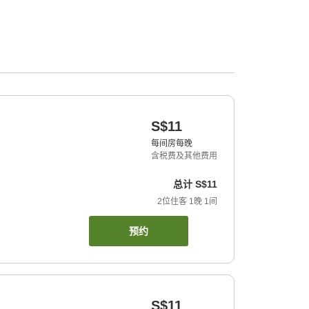
S$11
每间房每晚
含税费及其他费用
总计
S$11
2
位住客
1
晚
1
间
预约
S$11