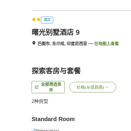
酒店
曙光别墅酒店 9
巴图市, 东爪哇, 印度尼西亚
在地图上查看
探索客房与套餐
全部筛选条
价格(从低到高)
件
2
种房型
Standard Room