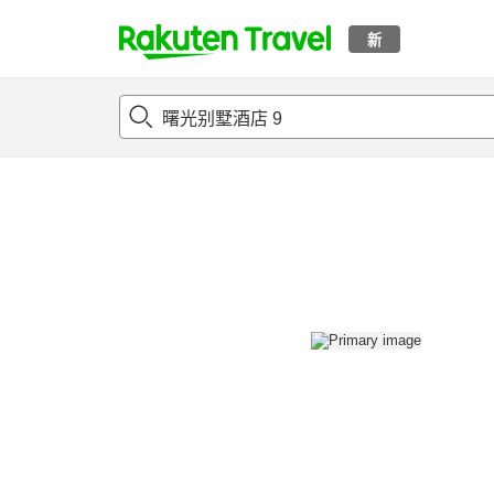
新
t
概况
客房及住宿套餐
评论
设施
o
p
P
a
g
e
_
s
e
a
r
c
h