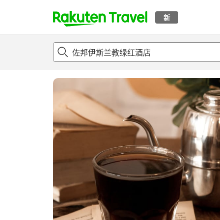
新
t
概况
客房及住宿套餐
评论
设施
o
p
P
a
g
e
_
s
e
a
r
c
h