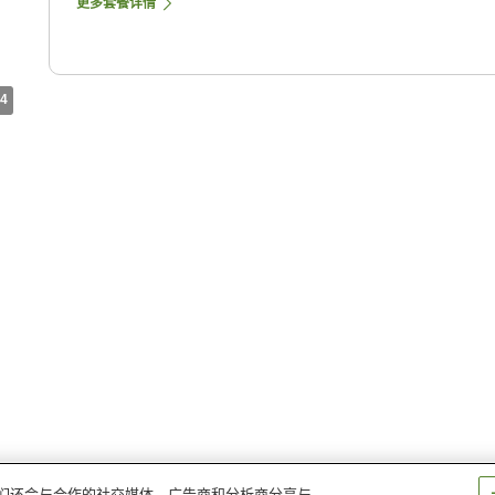
更多套餐详情
4
。我们还会与合作的社交媒体、广告商和分析商分享与