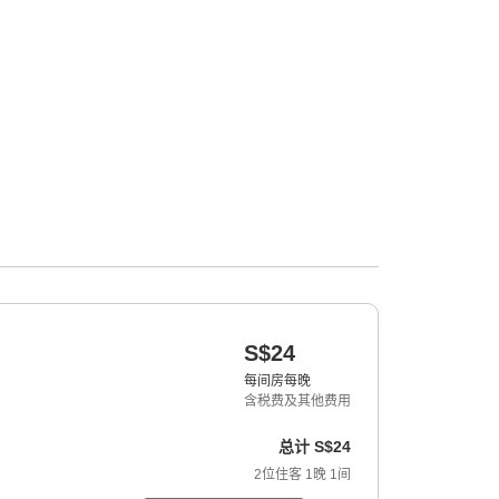
S$24
每间房每晚
含税费及其他费用
总计
S$24
2
位住客
1
晚
1
间