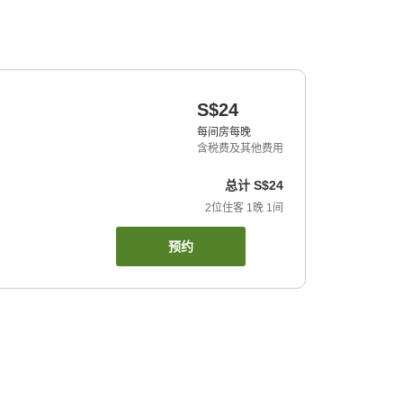
S$24
每间房每晚
含税费及其他费用
总计
S$24
2
位住客
1
晚
1
间
预约