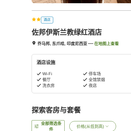
酒店
佐邦伊斯兰教绿红酒店
乔马邦, 东爪哇, 印度尼西亚
在地图上查看
酒店设施
Wi-Fi
停车场
餐厅
全馆禁烟
洗衣房
夜店
探索客房与套餐
全部筛选条
价格(从低到高)
件