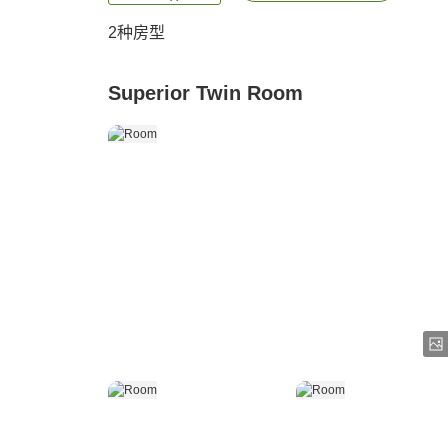
2
种房型
Superior Twin Room