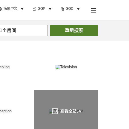
简体中文
SGP
SGD
搜索客房
1
个房间
重新搜索
查看全部
34