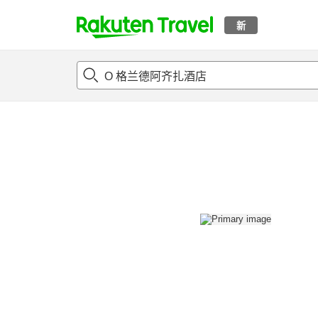
新
t
概况
客房及住宿套餐
评论
设施
o
p
P
a
g
e
_
s
e
a
r
c
h