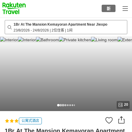
to
新
top
page
1Br At The Mansion Kemayoran Apartment Near Jiexpo
23/8/2026
-
24/8/2026
|
2位住客
|
1间
20
公寓式酒店
1Br At The Mansion Kemayoran Apartment