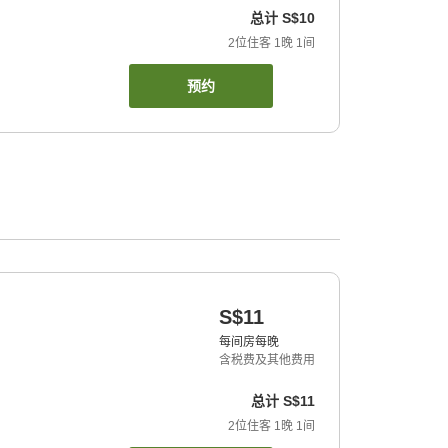
总计
S$10
2
位住客
1
晚
1
间
预约
S$11
每间房每晚
含税费及其他费用
总计
S$11
2
位住客
1
晚
1
间