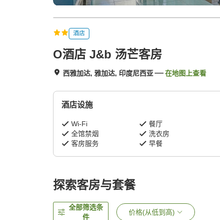
酒店
O酒店 J&b 汤芒客房
西雅加达, 雅加达, 印度尼西亚
在地图上查看
酒店设施
Wi-Fi
餐厅
全馆禁烟
洗衣房
客房服务
早餐
探索客房与套餐
全部筛选条
价格(从低到高)
件