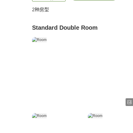
2
种房型
Standard Double Room