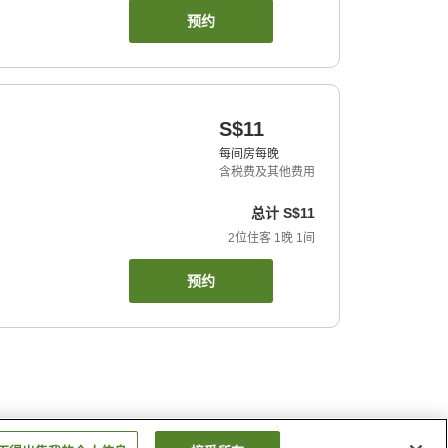
预约
S$11
每间房每晚
含税费及其他费用
总计
S$11
2
位住客
1
晚
1
间
预约