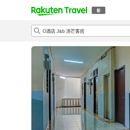
新
t
概况
客房及住宿套餐
评论
设施
o
p
P
a
g
e
_
s
e
a
r
c
h