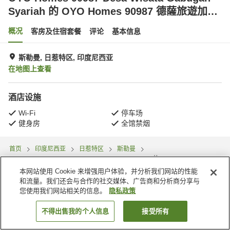
Syariah 的 OYO Homes 90987 德薩旅遊加布
甘伊斯蘭教
概况
客房及住宿套餐
评论
基本信息
斯勒曼, 日惹特区, 印度尼西亚
在地图上查看
酒店设施
Wi-Fi
停车场
健身房
全馆禁烟
首页
印度尼西亚
日惹特区
斯勒曼
OYO Homes 90987 Desa Wisata Gabugan Syariah 的 OYO Homes 90987
德薩旅遊加布甘伊斯蘭教
本网站使用 Cookie 来增强用户体验，并分析我们网站的性能
和流量。我们还会与合作的社交媒体、广告商和分析商分享与
您使用我们网站相关的信息。
隐私政策
不得出售我的个人信息
接受所有
搜索客房