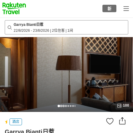
to
新
top
page
Garrya Bianti日惹
22/8/2026
-
23/8/2026
|
2位住客
|
1间
100
酒店
Garrya Bianti日惹