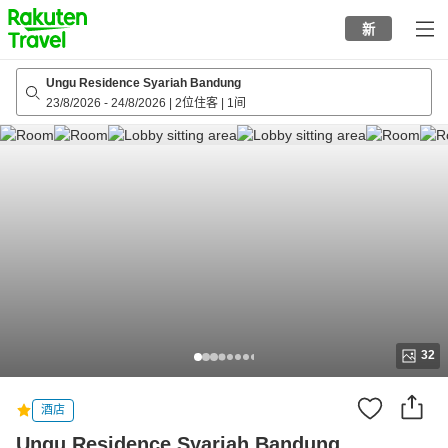
to
新
top
page
Ungu Residence Syariah Bandung
23/8/2026
-
24/8/2026
|
2位住客
|
1间
32
酒店
Ungu Residence Syariah Bandung