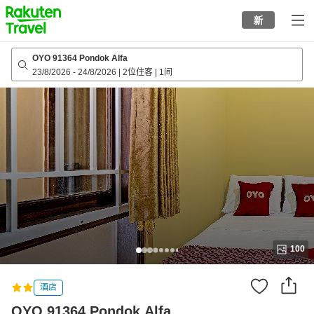
to
新
top
page
OYO 91364 Pondok Alfa
23/8/2026
-
24/8/2026
|
2位住客
|
1间
100
酒店
OYO 91364 Pondok Alfa