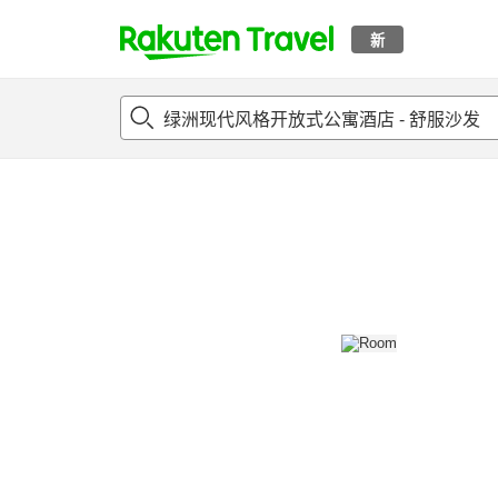
新
t
概况
客房及住宿套餐
评论
设施
o
p
P
a
g
e
_
s
e
a
r
c
h