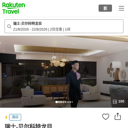
to
新
top
page
瑞士-贝尔科特龙目
21/8/2026
-
22/8/2026
|
2位住客
|
1间
100
酒店
瑞士-贝尔科特龙目