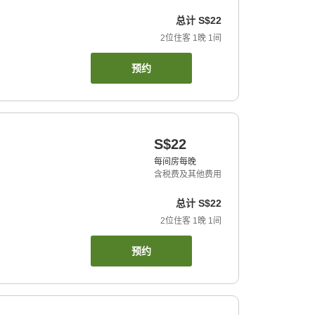
总计
S$22
2
位住客
1
晚
1
间
预约
S$22
每间房每晚
含税费及其他费用
总计
S$22
2
位住客
1
晚
1
间
预约