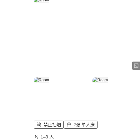
禁止抽烟
2张 单人床
1–3 人