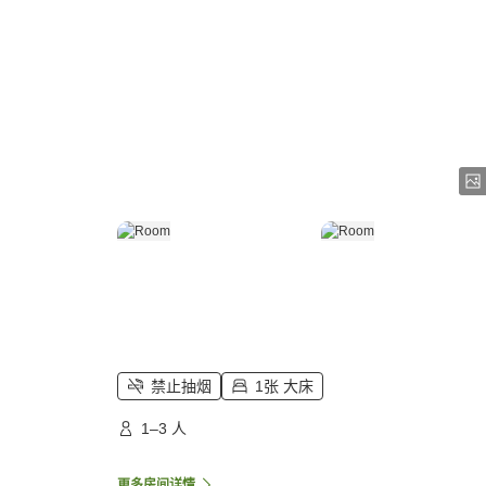
禁止抽烟
1张 大床
1–3 人
更多房间详情