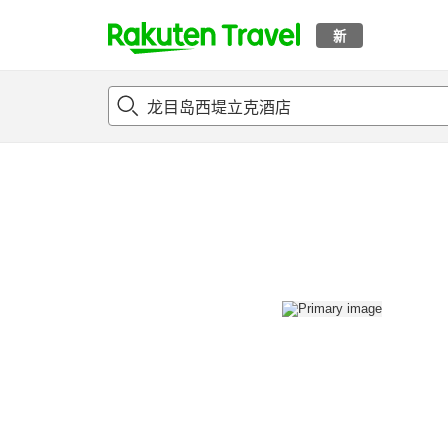
新
t
概况
客房及住宿套餐
评论
设施
o
p
P
a
g
e
_
s
e
a
r
c
h