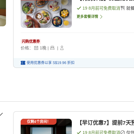
19 8月
前可免费取消
就
更多套餐详情
闪购优惠券
价格：
1
晚
|
|
使用优惠券以享
S$19.96
折扣
／
仅剩
4
个房间！
【早订优惠7】提前7天
19 8月
前可免费取消
仅