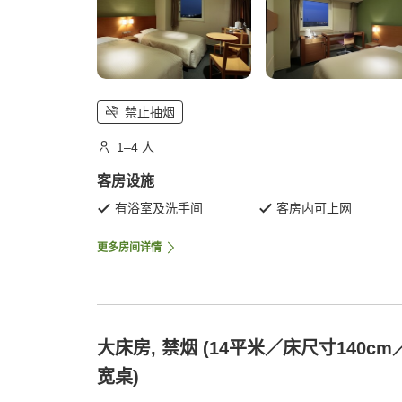
禁止抽烟
1–4 人
客房设施
有浴室及洗手间
客房内可上网
更多房间详情
大床房, 禁烟 (14平米／床尺寸140cm
宽桌)