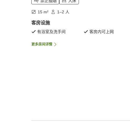
禁止抽烟
大床
15 m²
1–2 人
客房设施
有浴室及洗手间
客房内可上网
更多房间详情