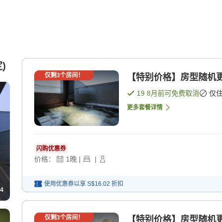
)
仅剩
3
个房间！
【特别价格】房型随机更
19 8月
前可免费取消
仅
更多套餐详情
闪购优惠券
价格：
1
晚
|
|
使用优惠券以享
S$16.02
折扣
4
仅剩
3
个房间！
【特别价格】房型随机更