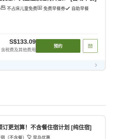
餐
不占床儿童免费
免费早餐券
自助早餐
S$133.09
预约
含税费及其他费用
预订更划算！不含餐住宿计划 [纯住宿]
住宿（不含餐）
早鸟优惠