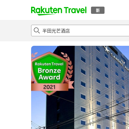
新
t
概况
客房及住宿套餐
评论
亮点
设施
o
p
P
a
g
e
_
s
e
a
r
c
h