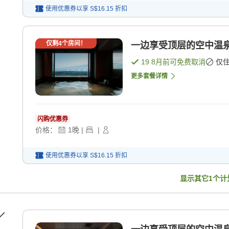
使用优惠券以享
S$16.15
折扣
仅剩
4
个房间！
一边享受顶层的空中温泉
19 8月
前可免费取消
仅
更多套餐详情
闪购优惠券
价格：
1
晚
|
|
使用优惠券以享
S$16.15
折扣
显示其它
1
个计
／