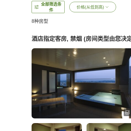
全部筛选条
价格(从低到高)
件
8
种房型
酒店指定客房, 禁烟 (房间类型由您决定