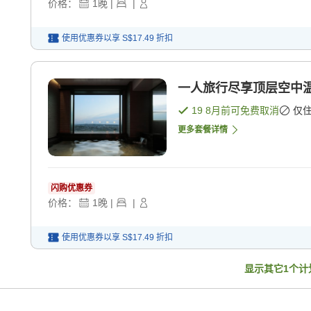
价格：
1
晚
|
|
使用优惠券以享
S$17.49
折扣
一人旅行尽享顶层空中温
19 8月
前可免费取消
仅
更多套餐详情
闪购优惠券
价格：
1
晚
|
|
使用优惠券以享
S$17.49
折扣
显示其它
1
个计