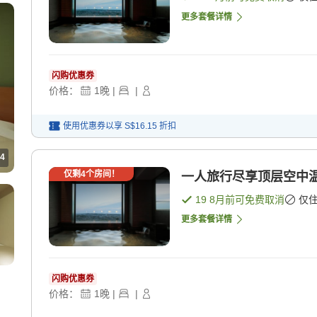
更多套餐详情
闪购优惠券
价格：
1
晚
|
|
使用优惠券以享
S$16.15
折扣
4
仅剩
4
个房间！
一人旅行尽享顶层空中温
19 8月
前可免费取消
仅
更多套餐详情
闪购优惠券
价格：
1
晚
|
|