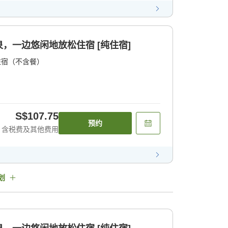
，一边悠闲地放松住宿 [纯住宿]
住宿（不含餐）
S$107.75
预约
含税费及其他费用
划