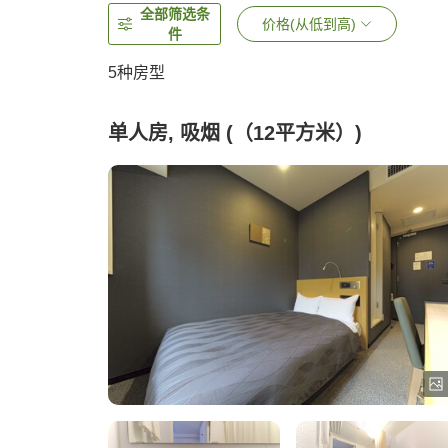
全部筛选条
价格(从低到高)
件
5
种房型
单人房, 吸烟 (（12平方米）)