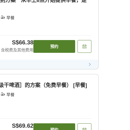
特别方案 从早上6点开始提供早餐，是
餐
早餐
S$66.38
预约
含税费及其他费用
超级干啤酒］的方案（免费早餐） [早餐]
餐
早餐
S$69.62
预约