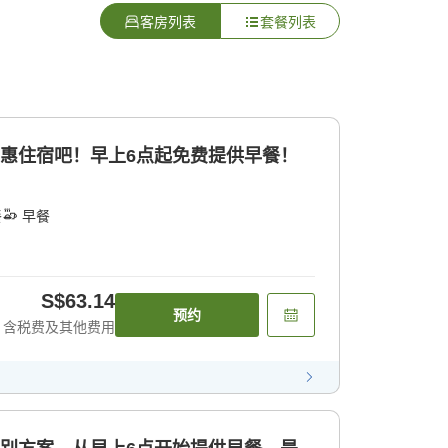
客房列表
套餐列表
实惠住宿吧！早上6点起免费提供早餐！
餐
早餐
S$63.14
预约
含税费及其他费用