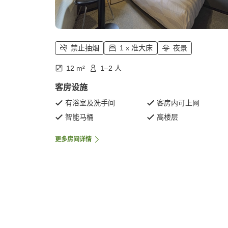
禁止抽烟
1 x 准大床
夜景
12 m²
1–2 人
客房设施
有浴室及洗手间
客房内可上网
智能马桶
高楼层
更多房间详情