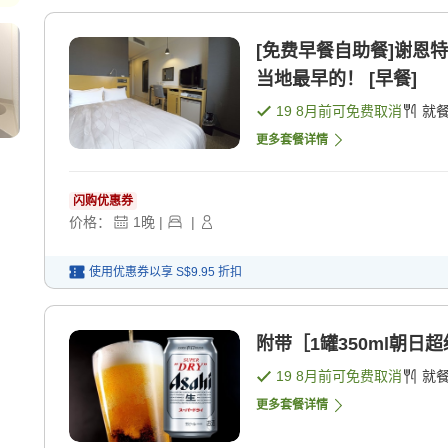
[免费早餐自助餐]谢恩
当地最早的！ [早餐]
19 8月
前可免费取消
就
更多套餐详情
闪购优惠券
价格：
1
晚
|
|
使用优惠券以享
S$9.95
折扣
附带［1罐350ml朝日
19 8月
前可免费取消
就
更多套餐详情