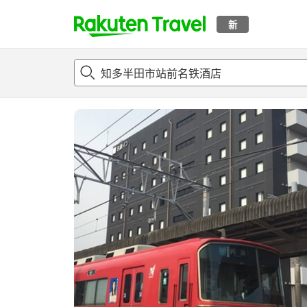
新
t
概况
客房及住宿套餐
评论
设施
o
p
P
a
g
e
_
s
e
a
r
c
h