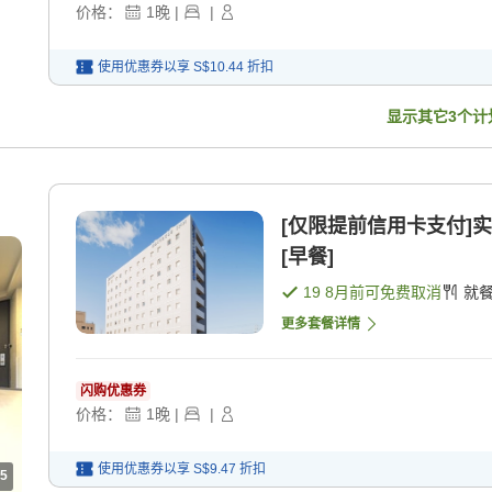
价格：
1
晚
|
|
使用优惠券以享
S$10.44
折扣
显示其它
3
个计
[仅限提前信用卡支付]
[早餐]
19 8月
前可免费取消
就
更多套餐详情
闪购优惠券
价格：
1
晚
|
|
使用优惠券以享
S$9.47
折扣
5