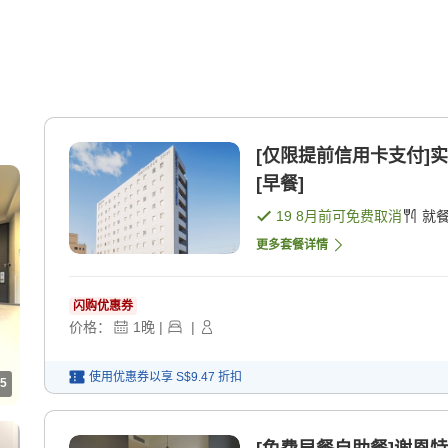
[仅限提前信用卡支付]
[早餐]
19 8月
前可免费取消
就
更多套餐详情
闪购优惠券
价格：
1
晚
|
|
使用优惠券以享
S$9.47
折扣
5