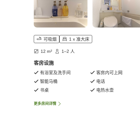
可吸烟
1 x 准大床
12 m²
1–2 人
客房设施
有浴室及洗手间
客房内可上网
智能马桶
电话
书桌
电热水壶
更多房间详情