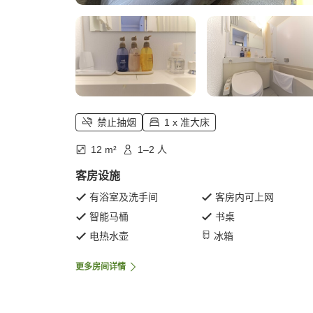
禁止抽烟
1 x 准大床
12 m²
1–2 人
客房设施
有浴室及洗手间
客房内可上网
智能马桶
书桌
电热水壶
冰箱
更多房间详情