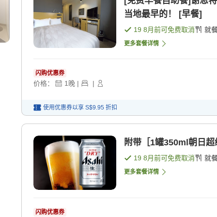
[免费早餐自助餐]谢恩
当地最早的！ [早餐]
19 8月
前可免费取消
就
更多套餐详情
闪购优惠券
价格：
1
晚
|
|
使用优惠券以享
S$9.95
折扣
附带［1罐350ml朝日
19 8月
前可免费取消
就
更多套餐详情
闪购优惠券