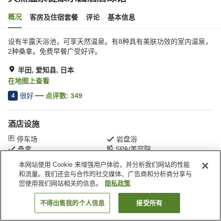
概况
客房及住宿套餐
评论
基本信息
设有半露天浴池，可享天然温泉。有8种具有美肤功效的室内温泉，
2种桑拿。免费早餐广受好评。
半田, 爱知县, 日本
在地图上查看
很好
点评数:
349
4
酒店设施
停车场
岩盘浴
桑拿
SPA/美容院
本网站使用 Cookie 来增强用户体验，并分析我们网站的性能
和流量。我们还会与合作的社交媒体、广告商和分析商分享与
首页
日本
爱知县
半田
天然温泉健康乐园酒店绿馆
您使用我们网站相关的信息。
隐私政策
不得出售我的个人信息
接受所有
搜索客房