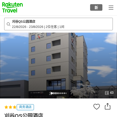
to
新
top
page
刈谷QS公园酒店
22/8/2026
-
23/8/2026
|
2位住客
|
1间
43
商务酒店
刈谷QS公园酒店