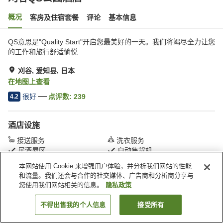
概况
客房及住宿套餐
评论
基本信息
QS意思是"Quality Start"开启您最美好的一天。我们将竭尽全力让您
的工作和旅行舒适愉悦
刈谷, 爱知县, 日本
在地图上查看
很好
点评数:
239
4.2
酒店设施
接送服务
洗衣服务
居酒屋区
自动售货机
本网站使用 Cookie 来增强用户体验，并分析我们网站的性能
和流量。我们还会与合作的社交媒体、广告商和分析商分享与
首页
日本
爱知县
刈谷
刈谷QS公园酒店
您使用我们网站相关的信息。
隐私政策
不得出售我的个人信息
接受所有
搜索客房