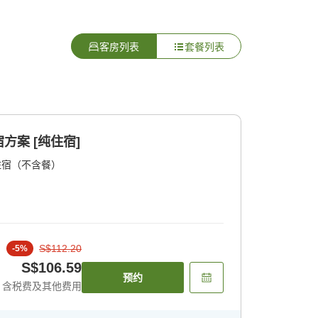
客房列表
套餐列表
方案 [纯住宿]
住宿（不含餐）
S$112.20
-
5
%
S$106.59
预约
含税费及其他费用