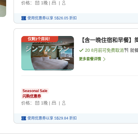
价格：
1
晚
|
|
使用优惠券以享
S$26.05
折扣
仅剩
3
个房间！
【含一晚住宿和早餐】简
20 8月
前可免费取消
就
更多套餐详情
Seasonal Sale
闪购优惠券
价格：
1
晚
|
|
使用优惠券以享
S$29.84
折扣