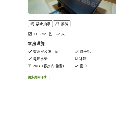
禁止抽烟
被褥
11.3 m²
1–2 人
客房设施
有浴室及洗手间
烘干机
电热水壶
冰箱
WiFi（客房内 免费）
窗户
更多房间详情