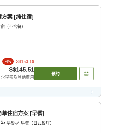
方案 [纯住宿]
住宿（不含餐）
S$153.16
-
4
%
S$145.51
预约
含税费及其他费用
单住宿方案 [早餐]
餐
早餐
早餐（日式餐厅）