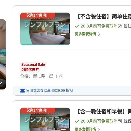
仅剩
1
个房间！
【不含餐住宿】简单住宿
20 8月
前可免费取消
仅
更多套餐详情
Seasonal Sale
闪购优惠券
价格：
1
晚
|
|
2
使用优惠券以享
S$29.09
折扣
仅剩
1
个房间！
【含一晚住宿和早餐】简
20 8月
前可免费取消
就
更多套餐详情