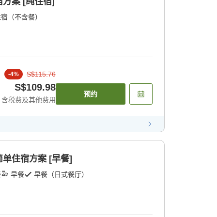
方案 [纯住宿]
住宿（不含餐）
S$115.76
-
4
%
S$109.98
预约
含税费及其他费用
单住宿方案 [早餐]
餐
早餐
早餐（日式餐厅）