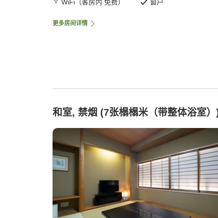
WiFi（客房内 免费）
窗户
更多房间详情
和室, 禁烟 (7张榻榻米（带整体浴室）