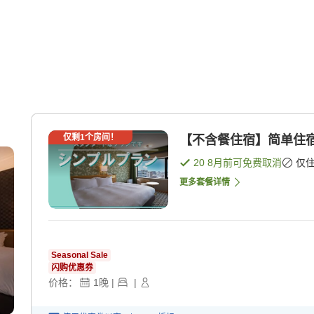
仅剩
1
个房间！
【不含餐住宿】简单住宿
20 8月
前可免费取消
仅
更多套餐详情
Seasonal Sale
闪购优惠券
价格：
1
晚
|
|