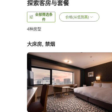
探索客房与套餐
全部筛选条
价格(从低到高)
件
4
种房型
大床房, 禁烟