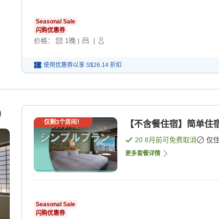
Seasonal Sale
闪购优惠券
价格：
1
晚
|
|
使用优惠券以享
S$26.14
折扣
)
仅剩
3
个房间！
【不含餐住宿】简单住宿
20 8月
前可免费取消
仅
更多套餐详情
Seasonal Sale
闪购优惠券