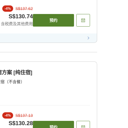
S$137.62
-
4
%
S$130.74
预约
含税费及其他费用
方案 [纯住宿]
住宿（不含餐）
S$137.13
-
4
%
S$130.28
预约