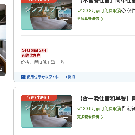
【不含餐住宿】简单住宿
20 8月
前可免费取消
仅
更多套餐详情
Seasonal Sale
闪购优惠券
价格：
1
晚
|
|
2
使用优惠券以享
S$21.99
折扣
仅剩
7
个房间！
【含一晚住宿和早餐】简
20 8月
前可免费取消
就
更多套餐详情