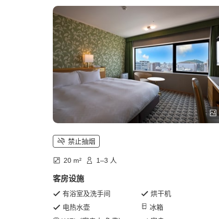
禁止抽烟
20 m²
1–3 人
客房设施
有浴室及洗手间
烘干机
电热水壶
冰箱