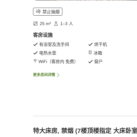
禁止抽烟
25 m²
1–3 人
客房设施
有浴室及洗手间
烘干机
电热水壶
冰箱
WiFi（客房内 免费）
窗户
更多房间详情
特大床房, 禁烟 (7楼顶楼指定 大床卧室