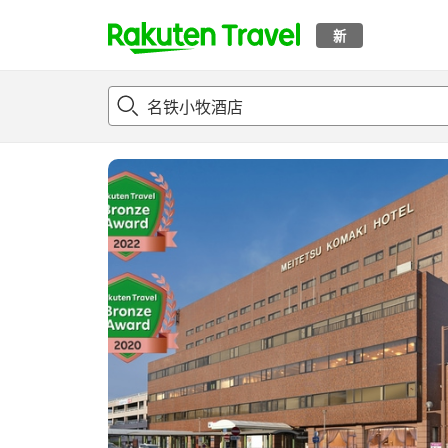
新
t
概况
客房及住宿套餐
评论
设施
o
p
P
a
g
e
_
s
e
a
r
c
h