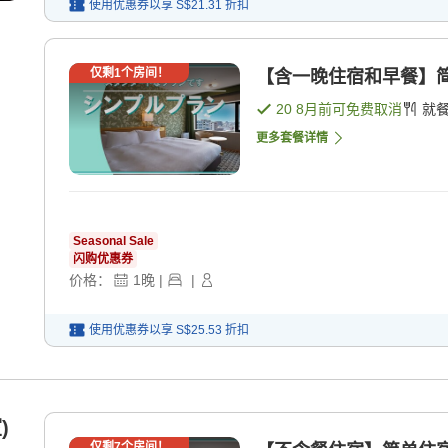
使用优惠券以享
S$21.31
折扣
仅剩
1
个房间！
【含一晚住宿和早餐】简
20 8月
前可免费取消
就
更多套餐详情
Seasonal Sale
闪购优惠券
价格：
1
晚
|
|
使用优惠券以享
S$25.53
折扣
)
仅剩
7
个房间！