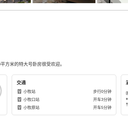
0平方米的特大号卧房很受欢迎。
交通
小牧站
步行
0
分钟
小牧口站
开车
3
分钟
小牧原站
开车
5
分钟