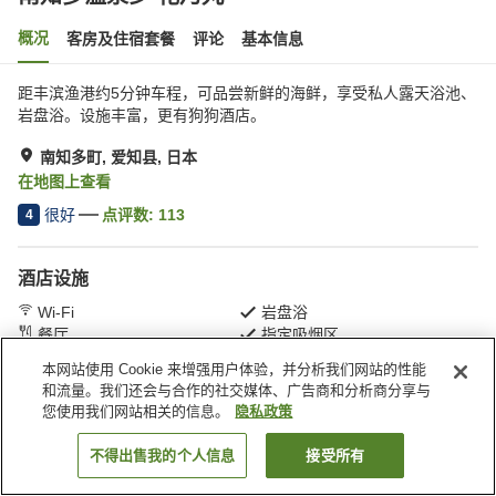
概况
客房及住宿套餐
评论
基本信息
距丰滨渔港约5分钟车程，可品尝新鲜的海鲜，享受私人露天浴池、
岩盘浴。设施丰富，更有狗狗酒店。
南知多町, 爱知县, 日本
在地图上查看
很好
点评数:
113
4
酒店设施
Wi-Fi
岩盘浴
餐厅
指定吸烟区
本网站使用 Cookie 来增强用户体验，并分析我们网站的性能
和流量。我们还会与合作的社交媒体、广告商和分析商分享与
首页
日本
爱知县
南知多町
南知多温泉乡 花乃丸
您使用我们网站相关的信息。
隐私政策
不得出售我的个人信息
接受所有
搜索客房