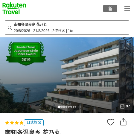
to
新
top
page
南知多温泉乡 花乃丸
20/8/2026
-
21/8/2026
|
2位住客
|
1间
97
日式旅馆
南知多温泉乡 花乃丸