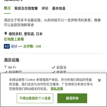
概况
客房及住宿套餐
评论
基本信息
酒店位于知多半岛最前面，从房间就可以一览伊势湾的美景，晚餐
可以品尝到海鲜美食
南知多町, 爱知县, 日本
在地图上查看
很好
点评数:
108
4.2
酒店设施
Wi-Fi
岩盘浴
包间餐厅
休息室
本网站使用 Cookie 来增强用户体验，并分析我们网站的性能
和流量。我们还会与合作的社交媒体、广告商和分析商分享与
首页
日本
爱知县
南知多町
活鱼美舟
您使用我们网站相关的信息。
隐私政策
不得出售我的个人信息
接受所有
搜索客房