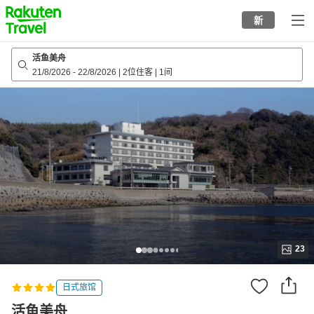
to
新
top
page
活鱼美舟
21/8/2026
-
22/8/2026
|
2位住客
|
1间
23
日式旅馆
活鱼美舟