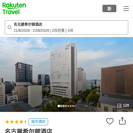
to
新
top
page
名古屋希尔顿酒店
21/8/2026
-
22/8/2026
|
2位住客
|
1间
120
城市酒店
名古屋希尔顿酒店