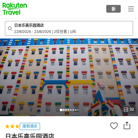
to
新
top
page
日本乐高乐园酒店
22/8/2026
-
23/8/2026
|
2位住客
|
1间
32
度假酒店
日本乐高乐园酒店