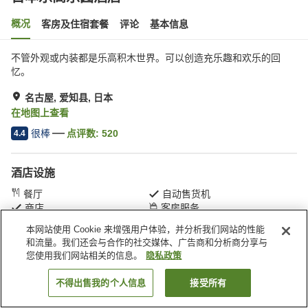
概况
客房及住宿套餐
评论
基本信息
不管外观或内装都是乐高积木世界。可以创造充乐趣和欢乐的回
忆。
名古屋, 爱知县, 日本
在地图上查看
很棒
点评数:
520
4.4
酒店设施
餐厅
自动售货机
商店
客房服务
本网站使用 Cookie 来增强用户体验，并分析我们网站的性能
和流量。我们还会与合作的社交媒体、广告商和分析商分享与
首页
日本
爱知县
名古屋
日本乐高乐园酒店
您使用我们网站相关的信息。
隐私政策
不得出售我的个人信息
接受所有
搜索客房