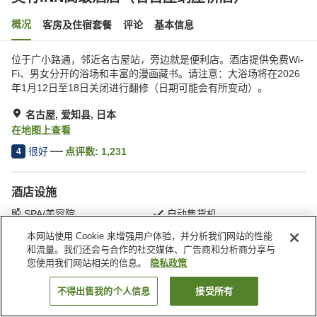
概况
客房及住宿套餐
评论
基本信息
位于广小路通，邻近名古屋站，旁边就是便利店。酒店提供免费Wi-
Fi、男女分开的浴场和丰富的漫画藏书。请注意：大浴场将在2026
年1月12日至18日关闭进行翻修（日期可能会有所变动）。
名古屋, 爱知县, 日本
在地图上查看
很好
点评数:
1,231
4
酒店设施
SPA/美容院
自动售货机
付费洗衣房
大浴室
本网站使用 Cookie 来增强用户体验，并分析我们网站的性能
和流量。我们还会与合作的社交媒体、广告商和分析商分享与
您使用我们网站相关的信息。
隐私政策
首页
日本
爱知县
名古屋
吴竹INN高级酒店（名古屋纳屋桥店）
不得出售我的个人信息
接受所有
搜索客房