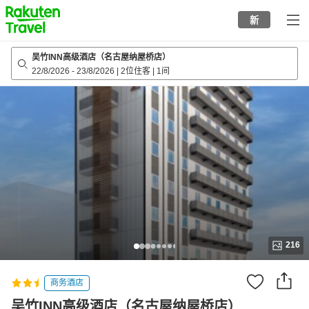
to
新
top
page
吴竹INN高级酒店（名古屋纳屋桥店）
22/8/2026
-
23/8/2026
|
2位住客
|
1间
216
商务酒店
吴竹INN高级酒店（名古屋纳屋桥店）