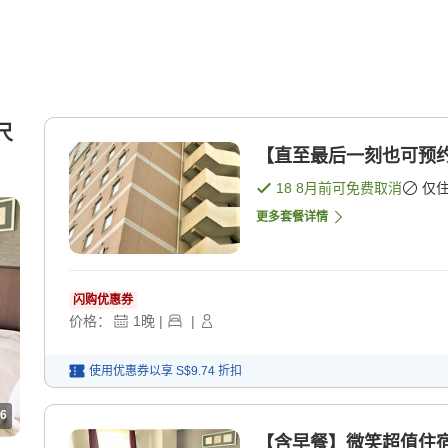
尺
【直至最后一刻也可预约
18 8月
前可免费取消
仅
更多套餐详情
闪购优惠券
价格：
1
晚
|
|
使用优惠券以享
S$9.74
折扣
6
【含早餐】微笑超值住宿方