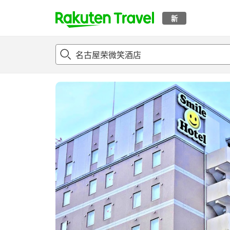
新
t
概况
客房及住宿套餐
评论
亮点
设施
o
p
P
a
g
e
_
s
e
a
r
c
h