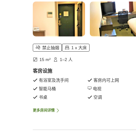
禁止抽烟
1 x 大床
15 m²
1–2 人
客房设施
有浴室及洗手间
客房内可上网
智能马桶
电视
书桌
空调
更多房间详情