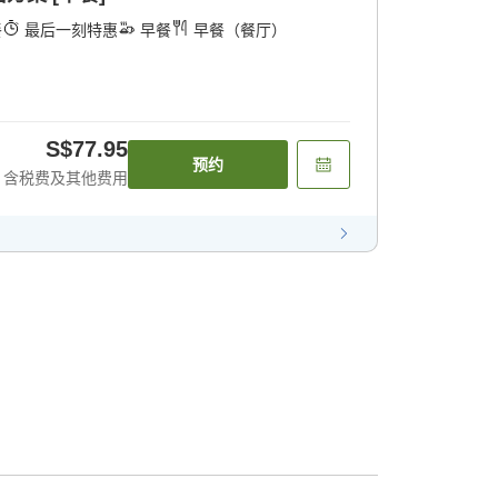
餐
最后一刻特惠
早餐
早餐（餐厅）
S$77.95
预约
含税费及其他费用