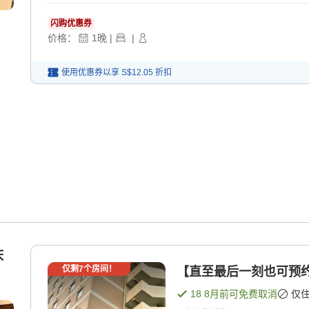
闪购优惠券
价格：
1
晚
|
|
使用优惠券以享
S$12.05
折扣
床
仅剩
7
个房间！
【直至最后一刻也可预约
18 8月
前可免费取消
仅