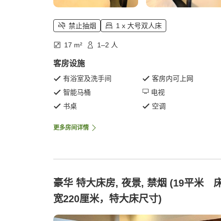
禁止抽烟
1 x 大号双人床
17 m²
1–2 人
客房设施
有浴室及洗手间
客房内可上网
智能马桶
电视
书桌
空调
更多房间详情
豪华 特大床房, 夜景, 禁烟 (19平米 
宽220厘米，特大床尺寸)