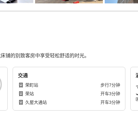
宽敞床铺的别致客房中享受轻松舒适的时光。
交通
荣町站
步行
7
分钟
荣站
开车
3
分钟
久屋大通站
开车
3
分钟