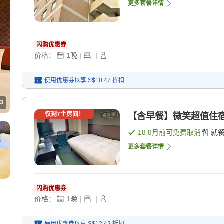
更多套餐详情
闪购优惠券
价格：
1
晚
|
|
使用优惠券以享
S$10.47
折扣
3
仅剩
7
个房间！
【含早餐】微笑超值住宿方
18 8月
前可免费取消
就
更多套餐详情
闪购优惠券
价格：
1
晚
|
|
使用优惠券以享
S$12.42
折扣