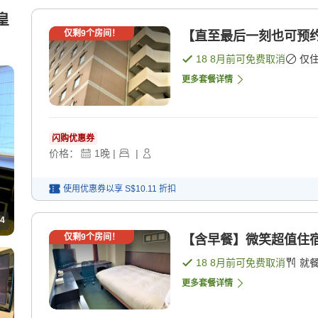
皇
仅剩
9
个房间！
【直至最后一刻也可预约
18 8月
前可免费取消
仅
更多套餐详情
闪购优惠券
价格：
1
晚
|
|
使用优惠券以享
S$10.11
折扣
4
仅剩
9
个房间！
【含早餐】微笑超值住宿方
18 8月
前可免费取消
就
更多套餐详情