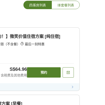
客房列表
套餐列表
！】微笑价值住宿方案 [纯住宿]
住宿（不含餐）
最后一刻特惠
S$64.96
预约
含税费及其他费用
案 [早餐]