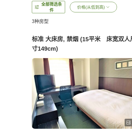
全部筛选条
价格(从低到高)
件
3
种房型
标准 大床房, 禁烟 (15平米 床宽双人
寸149cm)